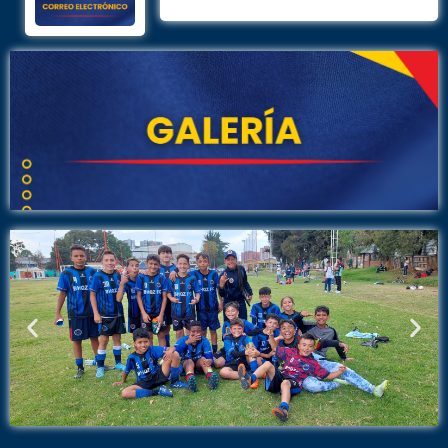
Previous
Nex
slide
slid